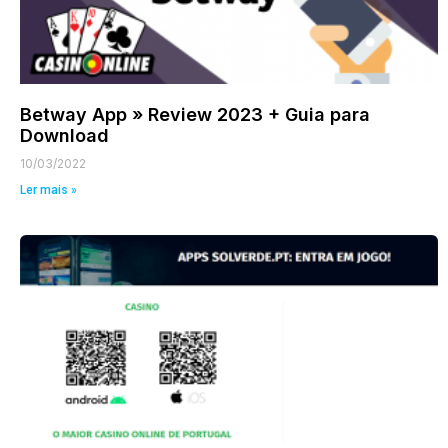
Betway App » Review 2023 + Guia para
Download
10/03/2022
Ler mais »