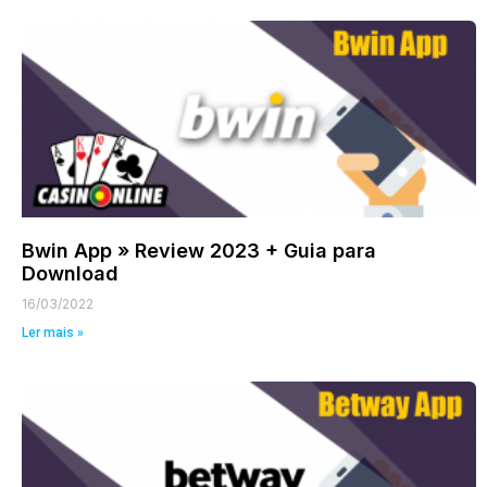
Bwin App » Review 2023 + Guia para
Download
16/03/2022
Ler mais »