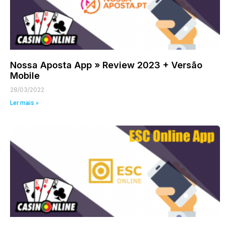
Nossa Aposta App » Review 2023 + Versão
Mobile
28/03/2022
Ler mais »