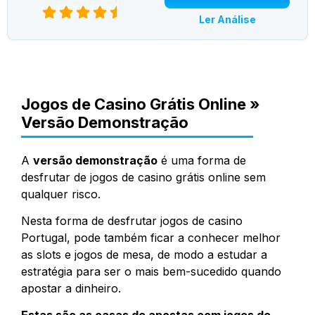
Ler Análise
Jogos de Casino Grátis Online »
Versão Demonstração
A
versão demonstração
é uma forma de
desfrutar de jogos de casino grátis online sem
qualqu
er risco.
Nesta forma de desfrutar jogos de casino
Portugal, pode também ficar a conhecer melhor
as slots e jogos de mesa, de modo a estudar a
estratégia para ser o mais bem-sucedido quando
apostar a dinheiro.