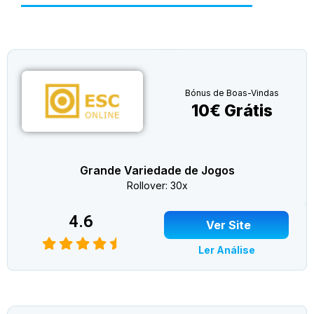
Bónus de Boas-Vindas
10€ Grátis
Grande Variedade de Jogos
Rollover: 30x
4.6
Ver Site
Ler Análise