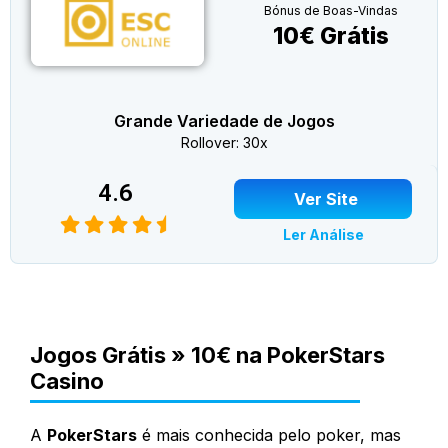
Bónus de Boas-Vindas
10€ Grátis
Grande Variedade de Jogos
Rollover: 30x
4.6
Ver Site
Ler Análise
Jogos Grátis » 10€ na PokerStars
Casino
A
PokerStars
é ma
is conhecida pelo poker, mas