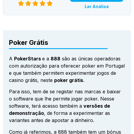
Ler Análise
Poker Grátis
A
PokerStars
e a
888
são as únicas operadoras
com autorização para oferecer poker em Portugal
e que também permitem experimentar jogos de
casino grátis, neste
poker grátis
.
Para isso, tem de se registar nas marcas e baixar
o software que lhe permite jogar poker. Nesse
software, terá acesso também a
versões de
demonstração
, de forma a experimentar as
variantes antes de apostar a dinheiro.
Como já referimos, a 888 também tem um bónus