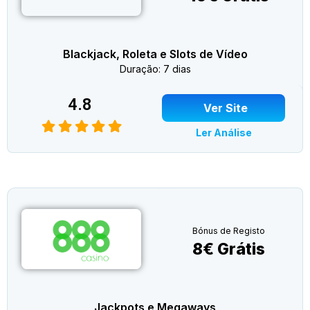
Blackjack, Roleta e Slots de Vídeo
Duração: 7 dias
4.8
Ver Site
Ler Análise
Bónus de Registo
8€ Grátis
Jackpots e Megaways