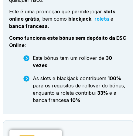
qualquer risco.
Este é uma promoção que permite jogar
slots
online grátis
, bem como
blackjack
,
roleta
e
banca francesa
.
Como funciona este bónus sem depósito da ESC
Online
:
Este bónus tem um rollover de
30
vezes
As slots e blackjack contribuem
100%
para os requisitos de rollover do bónus,
enquanto a roleta contribui
33%
e a
banca francesa
10%