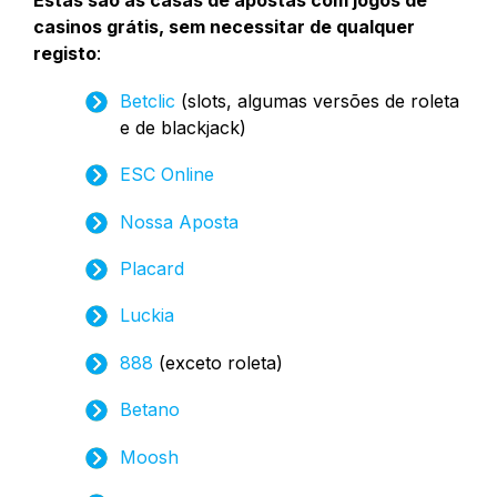
Estas são as casas de apostas com jogos de
casinos grátis, sem necessitar de qualquer
registo
:
Betclic
(slots, algumas versões de roleta
e de blackjack)
ESC Online
Nossa Aposta
Placard
Luckia
888
(exceto roleta)
Betano
Moosh