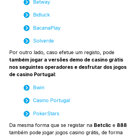
Betway
Bidluck
BacanaPlay
Solverde
Por outro lado, caso efetue um registo, pode
também jogar a versões demo de casino grátis
nos seguintes operadores e desfrutar dos jogos
de casino Portugal
:
Bwin
Casino Portugal
PokerStars
Da mesma forma que se registar na
Betclic
e
888
também pode jogar jogos casino grátis, de forma