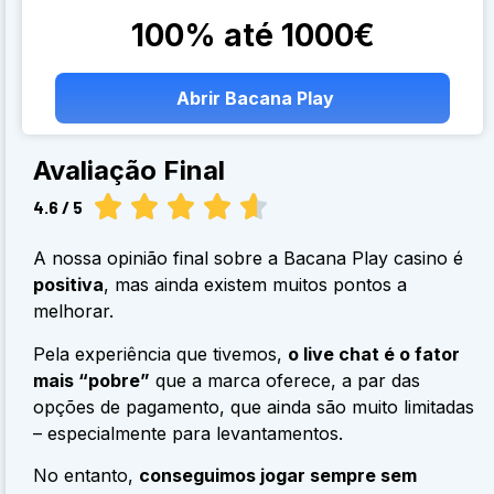
100% até 1000€
Abrir Bacana Play
Avaliação Final





4.6 / 5
A nossa opinião final sobre a Bacana Play casino é
positiva
, mas ainda existem muitos pontos a
melhorar.
Pela experiência que tivemos,
o live chat é o fator
mais “pobre”
que a marca oferece, a par das
opções de pagamento, que ainda são muito limitadas
– especialmente para levantamentos.
No entanto,
conseguimos jogar sempre sem