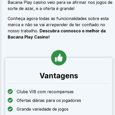
Bacana Play casino veio para se afirmar nos jogos de
sorte de azar, e a oferta é grande!
Conheça agora todas as funcionalidades sobre esta
marca e não se vai arrepender de ter confiado no
nosso trabalho.
Descubra connosco o melhor da
Bacana Play Casino!
Vantagens
Clube VIB com recompensas
Ofertas diárias para os jogadores
Grande variedade de jogos