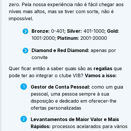
zero. Pela nossa experiência não é fácil chegar aos
níveis mais altos, mas se tiver com sorte, não é
impossível.
Bronze:
0-401;
Silver:
401-1000;
Gold:
1001-2000;
Platinum:
2001-20000
Diamond e Red Diamond:
apenas por
convite
Quer ficar então a saber quais são as
regalias
que
pode ter ao integrar o clube VIB?
Vamos a isso:
Gestor de Conta Pessoal:
como um guia
pessoal, uma pessoa sempre à sua
disposição e dedicado em oferecer-lhe
ofertas personalizadas
Levantamentos de Maior Valor e Mais
Rápidos:
processos acelarados para vários