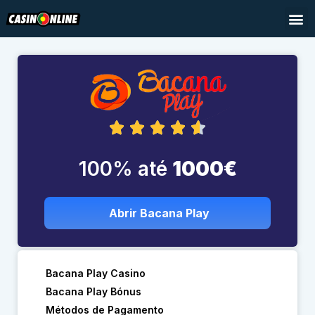
Casinos On
Casinos Fí
Jogos de C





100% até
1000€
Abrir Bacana Play
Bacana Play Casino
Bacana Play Bónus
Métodos de Pagamento