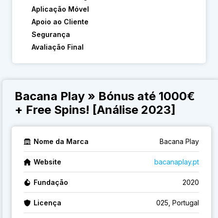
Aplicação Móvel
Apoio ao Cliente
Segurança
Avaliação Final
Bacana Play » Bónus até 1000€
+ Free Spins! [Análise 2023]
Nome da Marca
Bacana Play
Website
bacanaplay.pt
Fundação
2020
Licença
025, Portugal