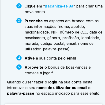
Clique em “
Bacaniza-te Já
” para criar uma
nova conta
Preencha
os espaços em branco com as
suas informações (nome, apelido,
nacionalidade, NIF, número de C.C., data de
nascimento, género, profissão, localidade,
morada, código postal, email, nome de
utilizador, palavra-passe)
Ative
a sua conta pelo email
Aproveite
o bónus de boas-vindas e
comece a jogar!
Quando quiser fazer o
login
na sua conta basta
introduzir o seu
nome de utilizador ou email e
palavra-passe
no espaço indicado para esse efeito.