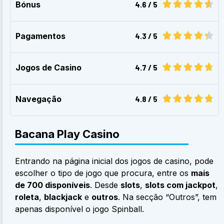
Bónus
4.6 / 5





Pagamentos
4.3 / 5





Jogos de Casino
4.7 / 5





Navegação
4.8 / 5





Bacana Play Casino
Entrando na página inicial dos jogos de casino, pode
escolher o tipo de jogo que procura, entre os
mais
de 700 disponíveis
. Desde
slots
,
slots com jackpot
,
roleta
,
blackjack
e
outros
. Na secção “Outros”, tem
apenas disponível o jogo Spinball.