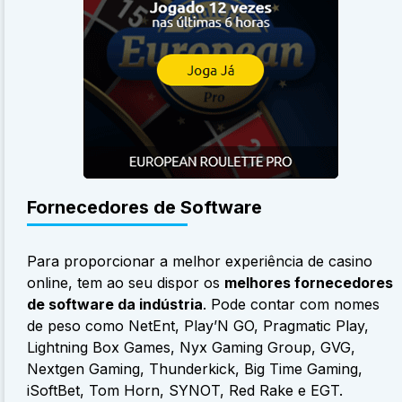
Fornecedores de Software
Para proporcionar a melhor experiência de casino
online, tem ao seu dispor os
melhores fornecedores
de software da indústria
. Pode contar com nomes
de peso como NetEnt, Play’N GO, Pragmatic Play,
Lightning Box Games, Nyx Gaming Group, GVG,
Nextgen Gaming, Thunderkick, Big Time Gaming,
iSoftBet, Tom Horn, SYNOT, Red Rake e EGT.