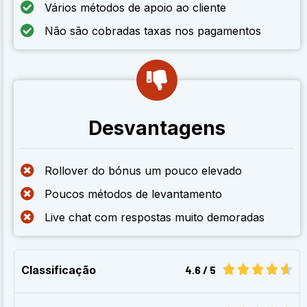
Vários métodos de apoio ao cliente
Não são cobradas taxas nos pagamentos
Desvantagens
Rollover do bónus um pouco elevado
Poucos métodos de levantamento
Live chat com respostas muito demoradas
Classificação
4.6 / 5




