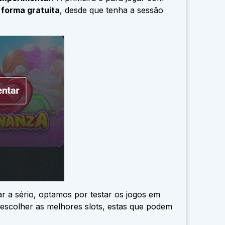
forma gratuita
, desde que tenha a sessão
r a sério, optamos por testar os jogos em
escolher as melhores slots, estas que podem