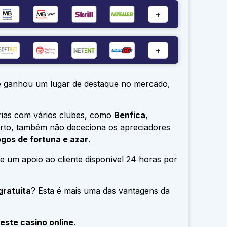
+
+
 ganhou um lugar de destaque no mercado,
rias com vários clubes, como
Benfica
,
orto, também não dececiona os apreciadores
ogos de fortuna e azar
.
 um apoio ao cliente disponível 24 horas por
gratuita
? Esta é mais uma das vantagens da
 este casino online
.