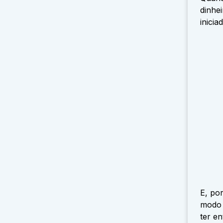
dinhe
inicia
E, po
modo 
ter e