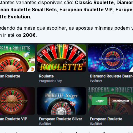
tantes variantes disponíveis são:
Classic
Roulette
,
Diamon
ean Roulette Small Bets
,
European Roulette VIP
,
Europea
tte Evolution
.
dendo da mesa que escolher, as apostas mínimas podem v
 ir até os
200€
.