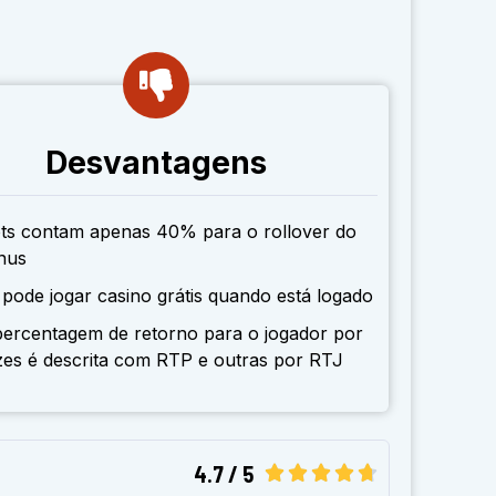
Desvantagens
ots contam apenas 40% para o rollover do
nus
pode jogar casino grátis quando está logado
percentagem de retorno para o jogador por
zes é descrita com RTP e outras por RTJ
4.7 / 5




