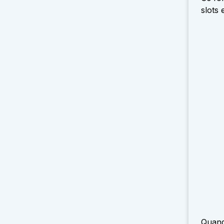
slots
Quand