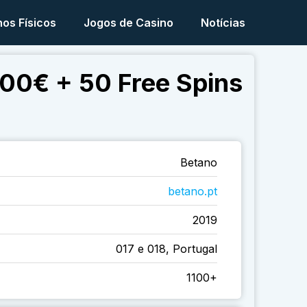
os Físicos
Jogos de Casino
Notícias
00€ + 50 Free Spins
Betano
betano.pt
2019
017 e 018, Portugal
1100+