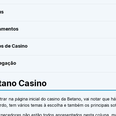
us
amentos
s de Casino
egação
tano Casino
trar na página inicial do casino da Betano, vai notar que 
rdo, tem vários temas à escolha e também os principais sof
rnecedores não estão todos apresentados nesta coluna, m