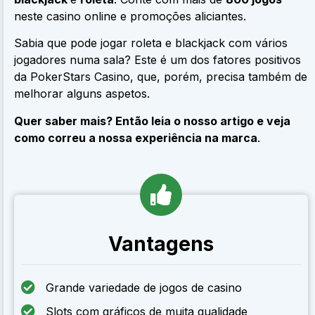
neste casino online e promoções aliciantes.
Sabia que pode jogar roleta e blackjack com vários
jogadores numa sala? Este é um dos fatores positivos
da PokerStars Casino, que, porém, precisa também de
melhorar alguns aspetos.
Quer saber mais? Então leia o nosso artigo e veja
como correu a nossa experiência na marca
.
Vantagens
Grande variedade de jogos de casino
Slots com gráficos de muita qualidade