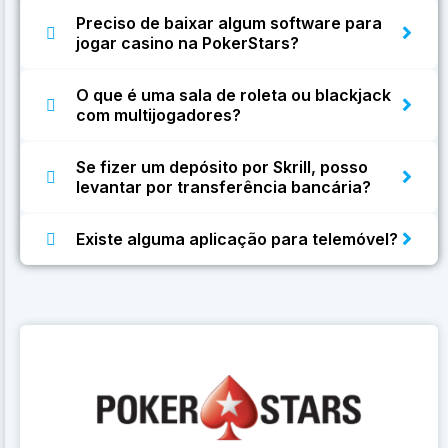
Preciso de baixar algum software para
jogar casino na PokerStars?
O que é uma sala de roleta ou blackjack
com multijogadores?
Se fizer um depósito por Skrill, posso
levantar por transferência bancária?
Existe alguma aplicação para telemóvel?