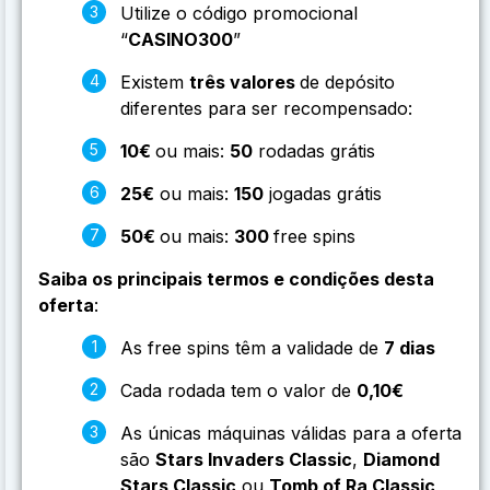
Utilize o código promocional
“
CASINO300
”
Existem
três valores
de depósito
diferentes para ser recompensado:
10€
ou mais:
50
rodadas grátis
25€
ou mais:
150
jogadas grátis
50€
ou mais:
300
free spins
Saiba os principais termos e condições desta
oferta
:
As free spins têm a validade de
7 dias
Cada rodada tem o valor de
0,10€
As únicas máquinas válidas para a oferta
são
Stars Invaders Classic
,
Diamond
Stars Classic
ou
Tomb of Ra Classic