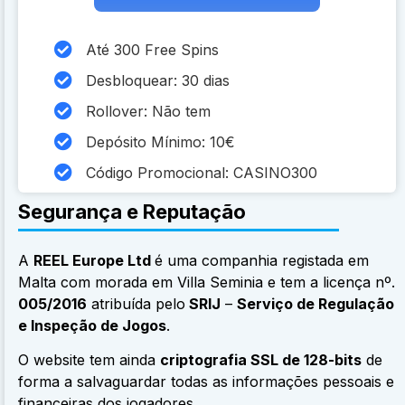
Até 300 Free Spins
Desbloquear: 30 dias
Rollover: Não tem
Depósito Mínimo: 10€
Código Promocional: CASINO300
Segurança e Reputação
A
REEL Europe Ltd
é uma companhia registada em
Malta com morada em Villa Seminia e tem a licença nº.
005/2016
atribuída pelo
SRIJ
–
Serviço de Regulação
e Inspeção de Jogos
.
O website tem ainda
criptografia SSL de 128-bits
de
forma a salvaguardar todas as informações pessoais e
financeiras dos jogadores.