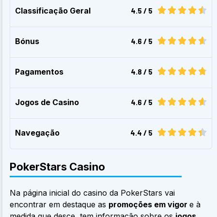
Classificação Geral
4.5 / 5





Bónus
4.6 / 5





Pagamentos
4.8 / 5





Jogos de Casino
4.6 / 5





Navegação
4.4 / 5





PokerStars Casino
Na página inicial do casino da PokerStars vai
encontrar em destaque as
promoções em vigor
e à
medida que desce, tem informação sobre os
jogos