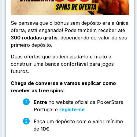
Se pensava que o bónus sem depósito era a única
oferta, está enganado! Pode também receber até
300 rodadas grátis
, dependendo do valor do seu
primeiro depósito.
Duas ofertas que podem ajudá-lo e muito a
construir uma banca confortável para jogos
futuros.
Chega de conversa e vamos explicar como
receber as free spins
:
Entre
no website oficial da PokerStars
Portugal e
registe-se
Faça um depósito com o valor mínimo
de
10€