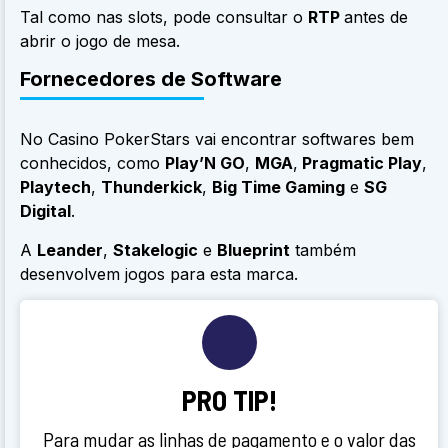
Tal como nas slots, pode consultar o
RTP
antes de
abrir o jogo de mesa.
Fornecedores de Software
No Casino PokerStars vai encontrar softwares bem
conhecidos, como
Play’N GO
,
MGA
,
Pragmatic Play
,
Playtech
,
Thunderkick
,
Big Time Gaming
e
SG
Digital
.
A
Leander
,
Stakelogic
e
Blueprint
também
desenvolvem jogos para esta marca.
PRO TIP!
Para mudar as linhas de pagamento e o valor das