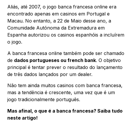
Aliás, até 2007, o jogo banca francesa online era
encontrado apenas em casinos em Portugal e
Macau. No entanto, a 22 de Maio desse ano, a
Comunidade Autónoma da Extremadura em
Espanha autorizou os casinos espanhóis a incluírem
o jogo.
A banca francesa online também pode ser chamado
de
dados portugueses ou french bank
. O objetivo
principal é tentar prever o resultado do lançamento
de três dados lançados por um dealer.
Não tem ainda muitos casinos com banca francesa,
mas a tendência é crescente, uma vez que é um
jogo tradicionalmente português.
Mas afinal, o que é a banca francesa? Saiba tudo
neste artigo!