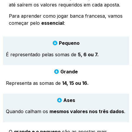
até saírem os valores requeridos em cada aposta.
Para aprender como jogar banca francesa, vamos
começar pelo
essencial
:
Pequeno
É representado pelas somas de
5, 6 ou 7.
Grande
Representa as somas de
14, 15 ou 16.
Ases
Quando calham os
mesmos valores nos três dados
.
O
grande e o pequeno
são as apostas mais