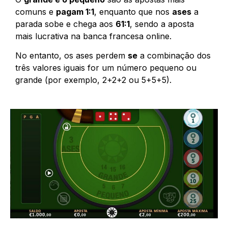
comuns e
pagam 1:1
, enquanto que nos
ases
a
parada sobe e chega aos
61:1
, sendo a aposta
mais lucrativa na banca francesa online.
No entanto, os ases perdem
se
a combinação dos
três valores iguais for um número pequeno ou
grande (por exemplo, 2+2+2 ou 5+5+5).