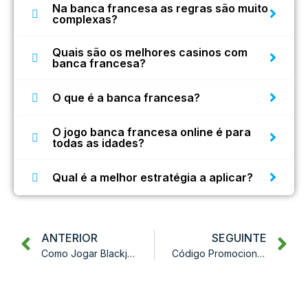
Na banca francesa as regras são muito
complexas?
Quais são os melhores casinos com
banca francesa?
O que é a banca francesa?
O jogo banca francesa online é para
todas as idades?
Qual é a melhor estratégia a aplicar?
ANTERIOR
SEGUINTE
Como Jogar Blackjack Online em Portugal
Código Promocional 888 Casino