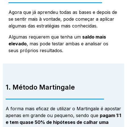
Agora que já aprendeu todas as bases e depois de
se sentir mais à vontade, pode começar a aplicar
algumas das estratégias mais conhecidas.
Algumas requerem que tenha um
saldo mais
elevado
, mas pode testar ambas e analisar os
seus próprios resultados.
1. Método Martingale
A forma mais eficaz de utilizar o Martingale é apostar
apenas em grande ou pequeno, sendo que
pagam 1:1
e tem quase 50% de hipóteses de calhar uma