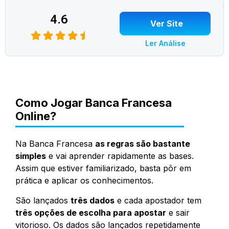
4.6
Ver Site
Ler Análise
Como Jogar Banca Francesa
Online?
Na Banca Francesa
as regras são bastante
simples
e vai aprender rapidamente as bases.
Assim que estiver familiarizado, basta pôr em
prática e aplicar os conhecimentos.
São lançados
três dados
e cada apostador tem
três opções de escolha para apostar
e sair
vitorioso. Os dados são lançados repetidamente