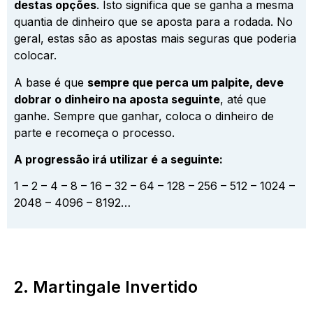
destas opções
. Isto significa que se ganha a mesma
quantia de dinheiro que se aposta para a rodada. No
geral, estas são as apostas mais seguras que poderia
colocar.
A base é que
sempre que perca um palpite, deve
dobrar o dinheiro na aposta seguinte
, até que
ganhe. Sempre que ganhar, coloca o dinheiro de
parte e recomeça o processo.
A progressão irá utilizar é a seguinte:
1 – 2 – 4 – 8 – 16 – 32 – 64 – 128 – 256 – 512 – 1024 –
2048 – 4096 – 8192…
2. Martingale Invertido