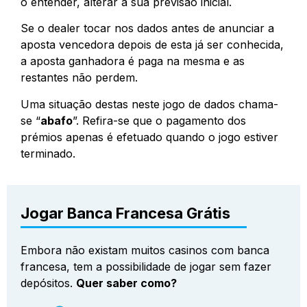
o entender, alterar a sua previsão inicial.
Se o dealer tocar nos dados antes de anunciar a
aposta vencedora depois de esta já ser conhecida,
a aposta ganhadora é paga na mesma e as
restantes não perdem.
Uma situação destas neste jogo de dados chama-
se “
abafo
”. Refira-se que o pagamento dos
prémios apenas é efetuado quando o jogo estiver
terminado.
Jogar Banca Francesa Grátis
Embora não existam muitos casinos com banca
fr
ancesa, tem a possibilidade de jogar sem fazer
depósitos.
Quer saber como?