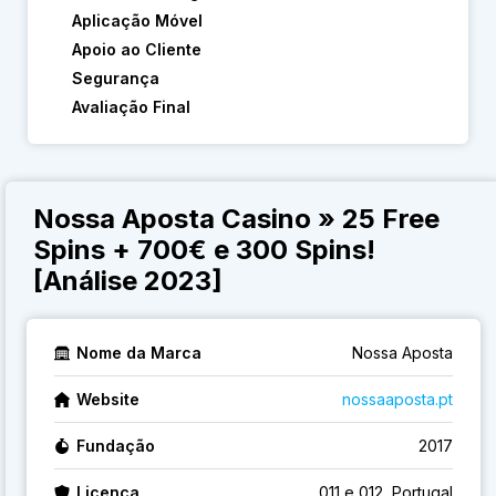
Aplicação Móvel
Apoio ao Cliente
Segurança
Avaliação Final
Nossa Aposta Casino » 25 Free
Spins + 700€ e 300 Spins!
[Análise 2023]
Nome da Marca
Nossa Aposta
Website
nossaaposta.pt
Fundação
2017
Licença
011 e 012, Portugal