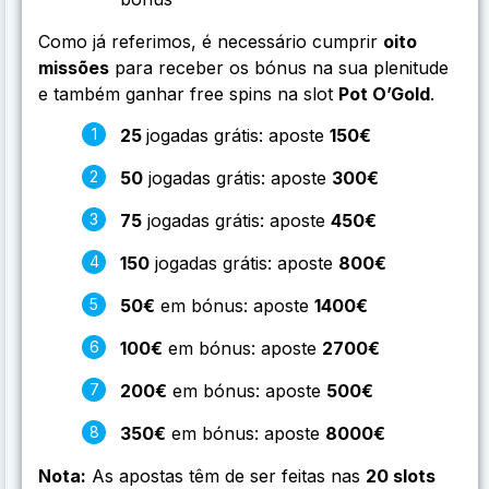
Como já referimos, é necessário cumprir
oito
missões
para receber os bónus na sua plenitude
e também ganhar free spins na slot
Pot O’Gold
.
25
jogadas grátis: aposte
150€
50
jogadas grátis: aposte
300€
75
jogadas grátis: aposte
450€
150
jogadas grátis: aposte
800€
50€
em bónus: aposte
1400€
100€
em bónus: aposte
2700€
200€
em bónus: aposte
500€
350€
em bónus: aposte
8000€
Nota:
As apostas têm de ser feitas nas
20 slots