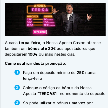
A cada
terça-feira
, a Nossa Aposta Casino oferece
também um
bónus até 20€
aos apostadores que
depositarem
100€
ou mais nestes dias.
Como usufruir desta promoção
:
Faça um depósito mínimo de
25€
numa
terça-feira
Coloque o código de bónus da Nossa
Aposta “
TERCAS1″
no momento do depósito
Só pode utilizar o bónus
uma vez
por