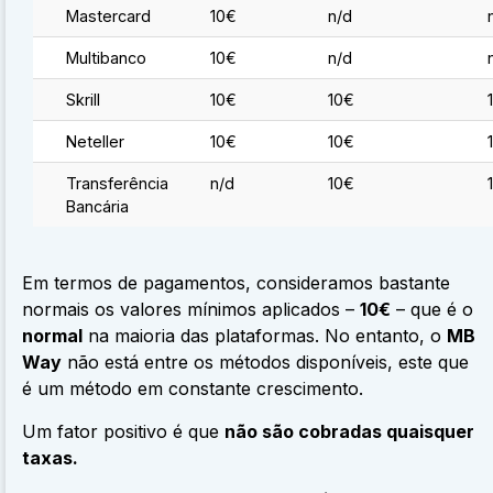
Mastercard
10€
n/d
Multibanco
10€
n/d
Skrill
10€
10€
Neteller
10€
10€
Transferência
n/d
10€
Bancária
Em termos de pagamentos, consideramos bastante
normais os valores mínimos aplicados –
10€
– que é o
normal
na maioria das plataformas. No entanto, o
MB
Way
não está entre os métodos disponíveis, este que
é um método em constante crescimento.
Um fator positivo é que
não são cobradas quaisquer
taxas.