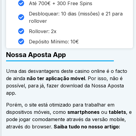
Até 700€ + 300 Free Spins
Desbloquear: 10 dias (missões) e 21 para
rollover
Rollover: 2x
Depósito Mínimo: 10€
Nossa Aposta App
Uma das desvantagens deste casino online é o facto
de ainda
não ter aplicação móvel
. Por isso, não é
possível, para já, fazer download da Nossa Aposta
app.
Porém, o site está otimizado para trabalhar em
dispositivos móveis, como
smartphones
ou
tablets
, e
pode jogar comodamente através da versão mobile,
através do browser.
Saiba tudo no nosso artigo: