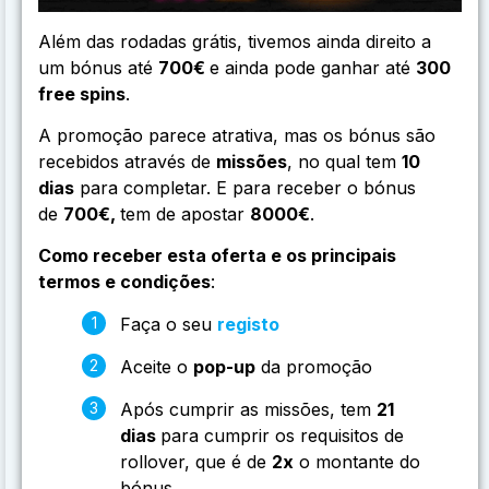
Além das rodadas grátis, tivemos ainda direito a
um bónus até
700€
e ainda pode ganhar até
300
free spins
.
A promoção parece atrativa, mas os bónus são
recebidos através de
missões
, no qual tem
10
dias
para completar. E para receber o bónus
de
700€,
tem de apostar
8000€
.
Como receber esta oferta e os principais
termos e condições
:
Faça o seu
registo
Aceite o
pop-up
da promoção
Após cumprir as missões, tem
21
dias
para cumprir os requisitos de
rollover, que é de
2x
o montante do
bónus