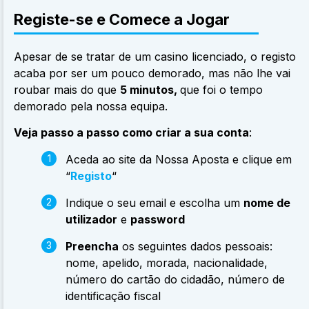
Registe-se e Comece a Jogar
Apesar de se tratar de um casino licenciado, o registo
acaba por ser um pouco demorado, mas não lhe vai
roubar mais do que
5 minutos,
que foi o tempo
demorado pela nossa equipa.
Veja passo a passo como criar a sua conta
:
Aceda ao site da Nossa Aposta e clique em
“
Registo
“
Indique o seu email e escolha um
nome de
utilizador
e
password
Preencha
os seguintes dados pessoais:
nome, apelido, morada, nacionalidade,
número do cartão do cidadão, número de
identificação fiscal