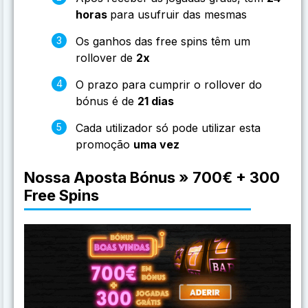
horas
para usufruir das mesmas
Os ganhos das free spins têm um
rollover de
2x
O prazo para cumprir o rollover do
bónus é de
21 dias
Cada utilizador só pode utilizar esta
promoção
uma vez
Nossa Aposta Bónus » 700€ + 300
Free Spins