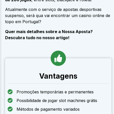
Atualmente com o serviço de apostas desportivas
suspenso, será qua vai encontrar um casino online de
topo em Portugal?
Quer mais detalhes sobre a Nossa Aposta?
Descubra tudo no nosso artigo!
Vantagens
Promoções temporárias e permanentes
Possibilidade de jogar slot machines grátis
Métodos de pagamento variados