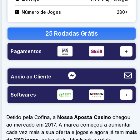
Número de Jogos
280+
25 Rodadas Grátis
Pagamentos
+
Apoio ao Cliente
Softwares
+
Detido pela Cofina, a
Nossa Aposta
Casino
chegou
ao mercado em 2017. A marca começou a aumentar
cada vez mais a sua oferta e jogos e agora já tem
mais
de 280 jogos
, entre slots, blackjack e roleta.