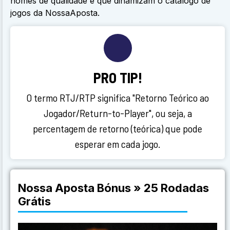
nomes de qualidade e que dinamizam o catálogo de
jogos da NossaAposta.
PRO TIP!
O termo RTJ/RTP significa "Retorno Teórico ao
Jogador/Return-to-Player", ou seja, a
percentagem de retorno (teórica) que pode
esperar em cada jogo.
Nossa Aposta Bónus » 25 Rodadas
Grátis