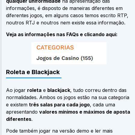
qualquer uniformidade
na apresentação das
informações, é disposto de maneiras diferentes em
diferentes jogos, em alguns casos temos escrito RTP,
noutros RTJ e noutros nem existe essa informação.
Veja as informações nas FAQs e clicando aqui:
Roleta e Blackjack
Ao jogar
roleta
e
blackjack
, tudo correu dentro das
normalidades. Ambos os jogos estão na sua categoria
e existem
três salas para cada jogo
, cada uma
apresentando
valores mínimos e máximos de aposta
diferentes
.
Pode também jogar na versão demo e ler mais