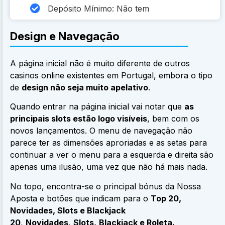
Depósito Mínimo: Não tem
Design e Navegação
A página inicial não é muito diferente de outros
casinos online existentes em Portugal, embora o tipo
de
design não seja muito apelativo
.
Quando entrar na página inicial vai notar que
as
principais slots estão logo visíveis
, bem com os
novos lançamentos. O menu de navegação não
parece ter as dimensões aproriadas e as setas para
continuar a ver o menu para a esquerda e direita são
apenas uma ilusão, uma vez que não há mais nada.
No topo, encontra-se o principal bónus da Nossa
Aposta e botões que indicam para o
Top 20,
Novidades, Slots e Blackjack
20
,
Novidades
,
Slots,
Blackjack e Roleta.