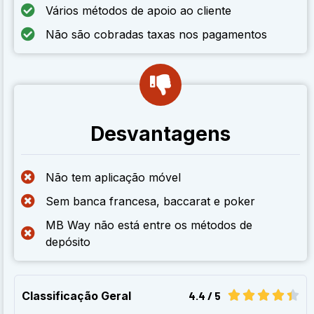
Vários métodos de apoio ao cliente
Não são cobradas taxas nos pagamentos
Desvantagens
Não tem aplicação móvel
Sem banca francesa, baccarat e poker
MB Way não está entre os métodos de
depósito
Classificação Geral
4.4 / 5




