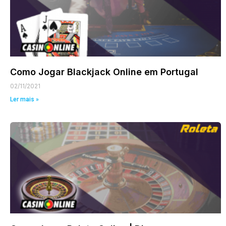
Como Jogar Blackjack Online em Portugal
02/11/2021
Ler mais »