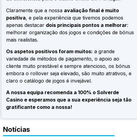
Claramente que a nossa
avaliação final é muito
positiva
, e pela experiência que tivemos podemos
apenas destacar
dois principais pontos a melhorar
:
melhorar organização dos jogos e condições de bónus
mais realistas.
Os aspetos positivos foram muitos:
a grande
variedade de métodos de pagamento, o apoio ao
cliente muito prestável e sempre atencioso, os bónus
embora o rollover seja elevado, são muito atrativos, e
claro o catálogo de jogos é invejável.
A nossa equipa recomenda a 100% o Solverde
Casino e esperamos que a sua experiência seja tão
gratificante como a nossa!
Notícias