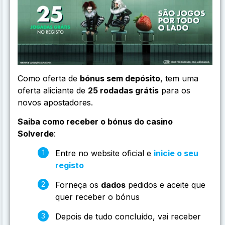
Como oferta de
bónus sem depósito
, tem uma
oferta aliciante de
25 rodadas grátis
para os
novos apostadores.
Saiba como receber o bónus do casino
Solverde
:
Entre no website oficial e
inicie o seu
registo
Forneça os
dados
pedidos e aceite que
quer receber o bónus
Depois de tudo concluído, vai receber