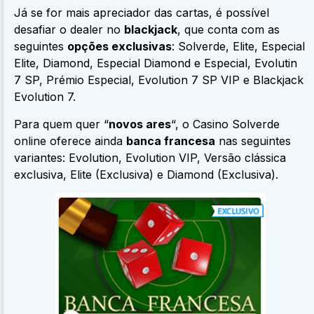
Já se for mais apreciador das cartas, é possível
desafiar o dealer no
blackjack
, que conta com as
seguintes
opções exclusivas
: Solverde, Elite, Especial
Elite, Diamond, Especial Diamond e Especial, Evolutin
7 SP, Prémio Especial, Evolution 7 SP VIP e Blackjack
Evolution 7.
Para quem quer “
novos ares
“, o Casino Solverde
online oferece ainda
banca francesa
nas seguintes
variantes: Evolution, Evolution VIP, Versão clássica
exclusiva, Elite (Exclusiva) e Diamond (Exclusiva).