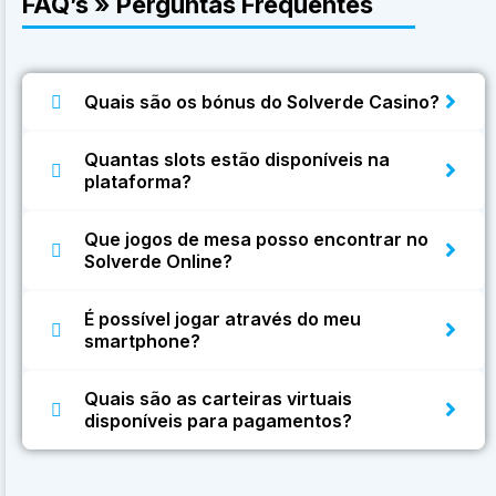
FAQ’s » Perguntas Frequentes
Quais são os bónus do Solverde Casino?
Quantas slots estão disponíveis na
plataforma?
Que jogos de mesa posso encontrar no
Solverde Online?
É possível jogar através do meu
smartphone?
Quais são as carteiras virtuais
disponíveis para pagamentos?