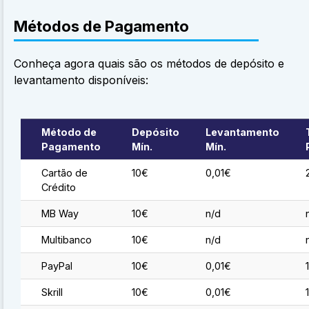
Métodos de Pagamento
Conheça agora quais são os métodos de depósito e
levantamento disponíveis:
Método de
Depósito
Levantamento
Pagamento
Mín.
Mín.
Cartão de
10€
0,01€
Crédito
MB Way
10€
n/d
Multibanco
10€
n/d
PayPal
10€
0,01€
Skrill
10€
0,01€