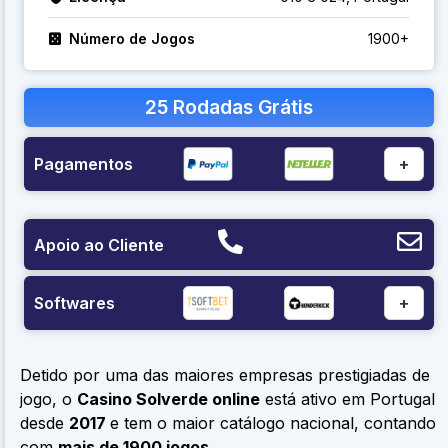
Número de Jogos
1900+
25 Rodadas Grátis
Pagamentos
+
Apoio ao Cliente
Softwares
+
Detido por uma das maiores empresas prestigiadas de
jogo, o
Casino Solverde online
está ativo em Portugal
desde
2017
e tem o maior catálogo nacional, contando
com
mais de 1900 jogos
.