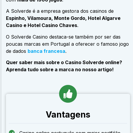
A Solverde é a empresa gestora dos casinos de
Espinho, Vilamoura, Monte Gordo, Hotel Algarve
Casino e Hotel Casino Chaves
.
O Solverde Casino destaca-se também por ser das
poucas marcas em Portugal a oferecer o famoso jogo
de dados
banca francesa
.
Quer saber mais sobre o Casino Solverde online?
Aprenda tudo sobre a marca no nosso artigo!
Vantagens
Casino online português com maior portfólio