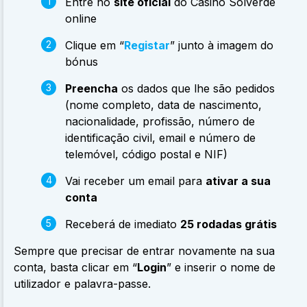
Entre no
site oficial
do Casino Solverde
online
Clique em “
Registar
” junto à imagem do
bónus
Preencha
os dados que lhe são pedidos
(nome completo, data de nascimento,
nacionalidade, profissão, número de
identificação civil, email e número de
telemóvel, código postal e NIF)
Vai receber um email para
ativar a sua
conta
Receberá de imediato
25 rodadas grátis
Sempre que precisar de entrar novamente na sua
conta, basta clicar em “
Login
” e inserir o nome de
utilizador e palavra-passe.