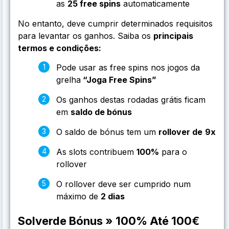
as
25 free spins
automaticamente
No entanto, deve cumprir determinados requisitos
para levantar os ganhos. Saiba os
principais
termos e condições:
Pode usar as free spins nos jogos da
grelha
“Joga Free Spins”
Os ganhos destas rodadas grátis ficam
em
saldo de bónus
O saldo de bónus tem um
rollover de
9x
As slots contribuem
100%
para o
rollover
O rollover deve ser cumprido num
máximo de
2 dias
Solverde Bónus » 100% Até 100€