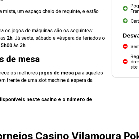
Póq
Fra
a mista, um espaço cheio de requinte, e estão
Cart
ara os jogos de máquinas são os seguintes:
Desv
 as
2h
. Já sexta, sábado e véspera de feriados o
15h00
às
3h
.
Sem
Reg
os de mesa
dres
site
erece os melhores
jogos de mesa
para aqueles
em frente de uma slot machine à espera da
disponíveis neste casino e o número de
 mesas
4 mesas
orneios Casino Vilamoura Po