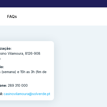
FAQs
ização:
sino Vilamoura, 8126-908
a
io:
h (semana) e 15h as 3h (fim de
one:
289 310 000
l:
casinovilamoura@solverde.pt