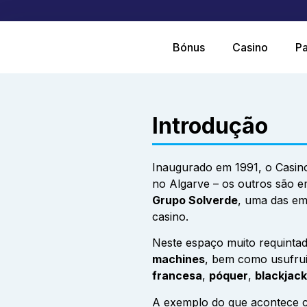
Bónus
Casino
P
Introdução
Inaugurado em 1991, o Casino
no Algarve – os outros são 
Grupo Solverde
, uma das em
casino.
Neste espaço muito requinta
machines
, bem como usufrui
francesa
,
póquer
,
blackjack
A exemplo do que acontece c