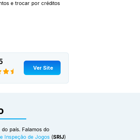
tos e trocar por créditos
5
Ver Site
o
 do país. Falamos do
 e Inspeção de Jogos
(
SRIJ
)