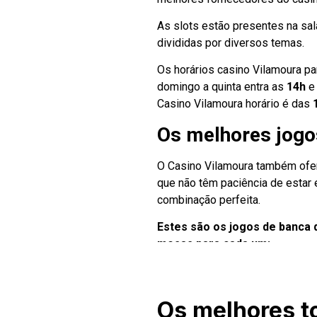
As slots estão presentes na sal
divididas por diversos temas.
Os horários casino Vilamoura p
domingo a quinta entra as
14h
e
Casino Vilamoura horário é das
Os melhores jog
O Casino Vilamoura também of
que não têm paciência de estar 
combinação perfeita.
Estes são os jogos de banca 
mesas para cada um:
Banca Francesa – 2
Roleta Americana – 
Os melhores t
Blackjack – 3 mesas