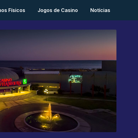
os Físicos
Jogos de Casino
Notícias