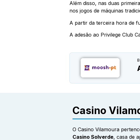
Além disso, nas duas primei
nos jogos de máquinas tradici
A partir da terceira hora de
A adesão ao Privilege Club C
B
Casino Vilamo
O Casino Vilamoura pertence
Casino Solverde
, casa de a