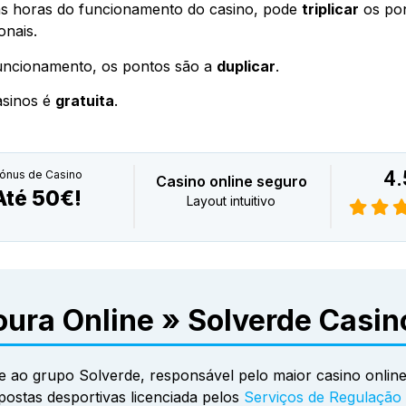
ras horas do funcionamento do casino, pode
triplicar
os pon
onais.
 funcionamento, os pontos são a
duplicar
.
asinos é
gratuita
.
4.
ónus de Casino
Casino online seguro
Até 50€!
Layout intuitivo
ura Online » Solverde Casin
 ao grupo Solverde, responsável pelo maior casino online
postas desportivas licenciada pelos
Serviços de Regulação