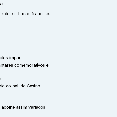
as.
, roleta e banca francesa.
ulos ímpar.
jantares comemorativos e
s.
io do hall do Casino.
 acolhe assim variados