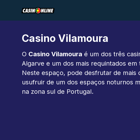
Casino Vilamoura
O
Casino Vilamoura
é um dos três casi
Algarve e um dos mais requintados em te
Neste espaço, pode desfrutar de mais 
usufruir de um dos espaços noturnos 
na zona sul de Portugal.