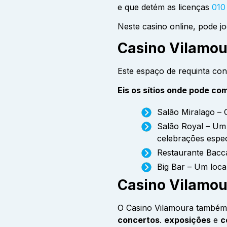
e que detém as licenças
010
Neste casino online, pode j
Casino Vilamou
Este espaço de requinta con
Eis os sítios onde pode co
Salão Miralago – 
Salão Royal – Um 
celebrações espec
Restaurante Bacca
Big Bar – Um loca
Casino Vilamou
O Casino Vilamoura também 
concertos
.
exposições
e
c