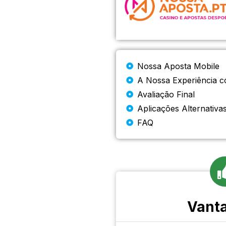
Nossa Aposta Mobile
A Nossa Experiência 
Avaliação Final
Aplicações Alternativa
FAQ
Vant