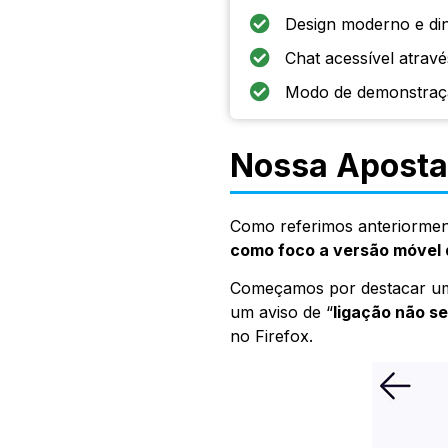
Design moderno e di
Chat acessível atrav
Modo de demonstraçã
Nossa Aposta
Como referimos anteriorment
como foco a versão móvel 
Começamos por destacar um a
um aviso de “
ligação não s
no Firefox.