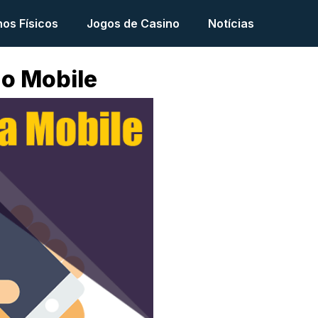
os Físicos
Jogos de Casino
Notícias
o Mobile