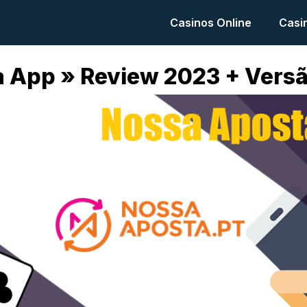
Casinos Online
Casin
 App » Review 2023 + Versã