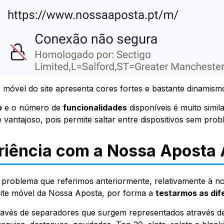
o móvel do site apresenta cores fortes e bastante dinamism
o
e o número de
funcionalidades
disponíveis é muito simil
vantajoso, pois permite saltar entre dispositivos sem prob
riência com a Nossa Aposta
problema que referimos anteriormente, relativamente à not
ite móvel da Nossa Aposta, por forma a
testarmos as dif
através de separadores que surgem representados através d