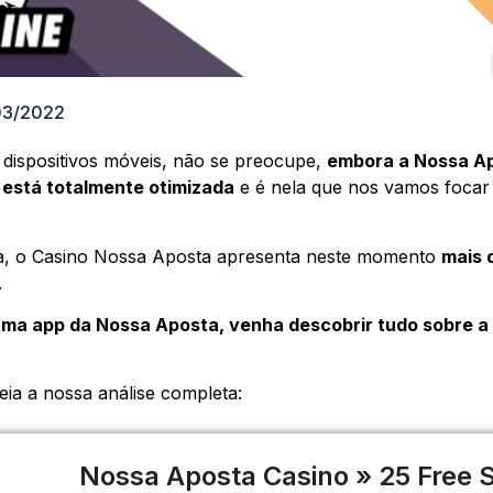
03/2022
 dispositivos móveis, não se preocupe,
embora a Nossa Ap
e está totalmente otimizada
e é nela que nos vamos focar a
a, o Casino Nossa Aposta apresenta neste momento
mais 
.
ma app da Nossa Aposta, venha descobrir tudo sobre a
eia a nossa análise completa:
Nossa Aposta Casino » 25 Free 