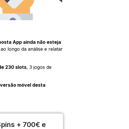
osta App ainda não esteja
o longo da análise e relatar
de 230 slots
, 3 jogos de
 versão móvel desta
Spins + 700€ e