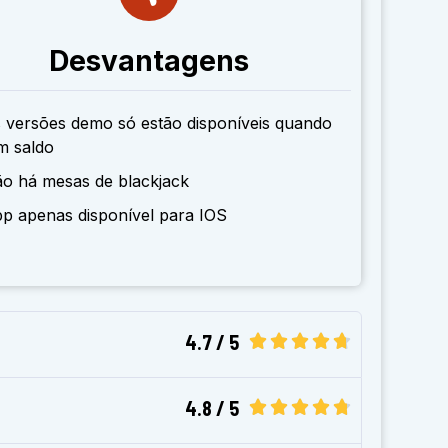
Desvantagens
 versões demo só estão disponíveis quando
m saldo
o há mesas de blackjack
p apenas disponível para IOS
4.7 / 5





4.8 / 5




