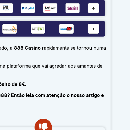
+
+
ado, a
888 Casino
rapidamente se tornou numa
ma plataforma que vai agradar aos amantes de
sito de 8€.
88? Então leia com atenção o nosso artigo e