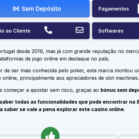
8€ Sem Depósito
Pagamentos
io ao Cliente
Softwares
rtugal desde 2019, mas já com grande reputação no merc
lataformas de jogo online em destaque no país.
r de ser mais conhecida pelo poker, esta marca montou u
o online, principalmente aos apreciadores de slot machines.
e começar a apostar sem risco, graças ao
bónus sem depó
saber todas as funcionalidades que pode encontrar na 8
 a saber se vale a pena explorar este casino online
.