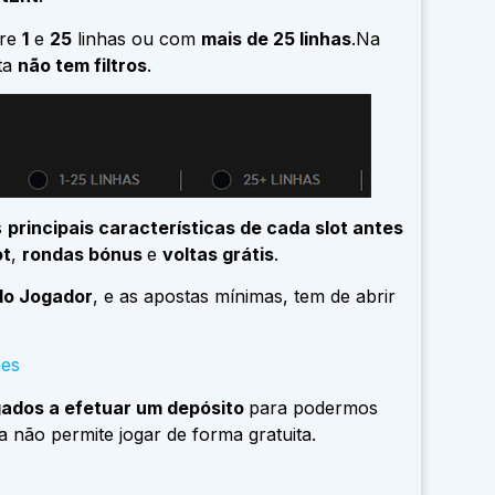
tre
1
e
25
linhas ou com
mais de 25 linhas
.Na
sta
não tem filtros
.
s
principais características de cada slot antes
ot
,
rondas bónus
e
voltas grátis
.
do Jogador
, e as apostas mínimas, tem de abrir
gados a efetuar um depósito
para podermos
não permite jogar de forma gratuita.