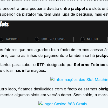
s encontra uma pequena divisão entre
jackpots
e slots en
 superior da plataforma, tem uma lupa de pesquisa, mas e
s fatores que nos agradou foi o facto de termos acesso à
brir
, como as linhas de pagamento e também se há
jackp
tanto, para saber o
RTP
, designado por
Retorno Teórico 
 e clicar nas informações.
utro lado, ficamos desiludidos com o facto de sermos
obri
imentar algumas slots em versão demo. Sem saldo, a marca 