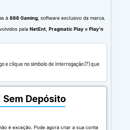
ças à
888 Gaming
, software exclusivo da marca.
volvidos pela
NetEnt
,
Pragmatic Play
e
Play’n
go e clique no símbolo de interrogação (?) que
€ Sem Depósito
não é exceção. Pode agora criar a sua conta