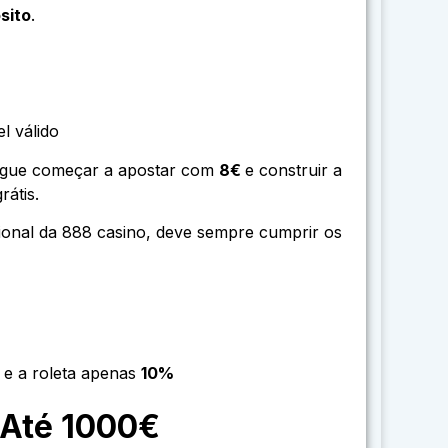
sito
.
l válido
segue começar a apostar com
8€
e construir a
rátis.
ional da 888 casino, deve sempre cumprir os
 e a roleta apenas
10%
 Até 1000€