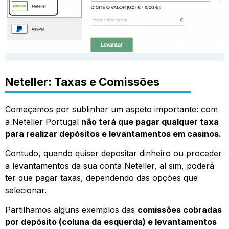
Neteller: Taxas e Comissões
Começamos por sublinhar um aspeto importante: com
a Neteller Portugal
não terá que pagar qualquer taxa
para realizar depósitos e levantamentos em casinos.
Contudo, quando quiser depositar dinheiro ou proceder
a levantamentos da sua conta Neteller, aí sim, poderá
ter que pagar taxas, dependendo das opções que
selecionar.
Partilhamos alguns exemplos das
comissões cobradas
por depósito (coluna da esquerda) e levantamentos