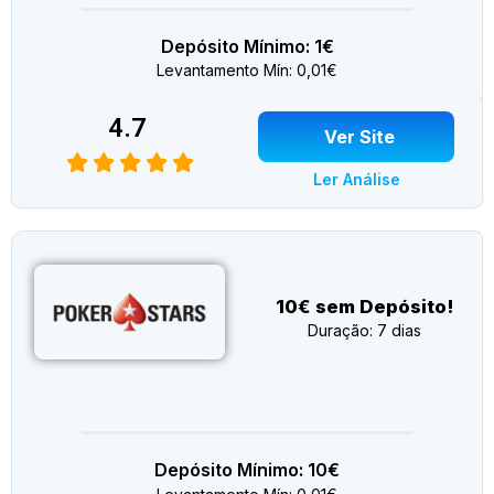
Depósito Mínimo: 1€
Levantamento Mín: 0,01€
4.7
Ver Site
Ler Análise
10€ sem Depósito!
Duração: 7 dias
Depósito Mínimo: 10€