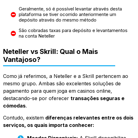
Geralmente, só é possível levantar através desta
plataforma se tiver ocorrido anteriormente um
depósito através do mesmo método
São cobradas taxas para depósito e levantamentos
na conta Neteller
Neteller vs Skrill: Qual o Mais
Vantajoso?
Como já referimos, a Neteller e a Skrill pertencem ao
mesmo grupo. Ambas são excelentes soluções de
pagamento para quem joga em casinos online,
destacando-se por oferecer
transações seguras e
cómodas
.
Contudo, existem
diferenças relevantes entre os dois
serviços, os quais importa conhecer: