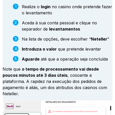
Realize o
login
no casino onde pretende fazer
o levantamento
Aceda à sua conta pessoal e clique no
separador de
levantamentos
Na lista de opções, deve escolher “
Neteller
”
Introduza o valor
que pretende levantar
Aguarde
até que a operação seja concluída
Note que
o tempo de processamento vai desde
poucos minutos até 3 dias úteis
, cosoante a
plataforma. A rapidez na execução dos pedidos de
pagamento é aliás, um dos atributos dos casinos com
Neteller.