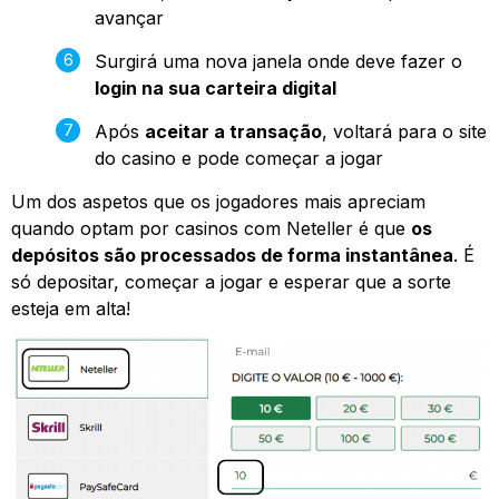
avançar
Surgirá uma nova janela onde deve fazer o
login na sua carteira digital
Após
aceitar a transação
, voltará para o site
do casino e pode começar a jogar
Um dos aspetos que os jogadores mais apreciam
quando optam por casinos com Neteller é que
os
depósitos são processados de forma instantânea
. É
só depositar, começar a jogar e esperar que a sorte
esteja em alta!