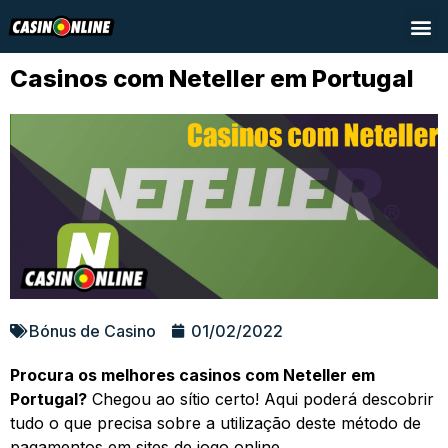
Casinos On
Casinos Fí
Jogos de C
Casinos com Neteller em Portugal
Bónus de Casino
01/02/2022
Procura os melhores casinos com Neteller em
Portugal?
Chegou ao sítio certo! Aqui poderá descobrir
tudo o que precisa sobre a utilização deste método de
pagamentos em sites de jogo online.