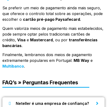
Se preferir um meio de pagamento ainda mais seguro,
que oferece o controlo total sobre as operações, pode
escolher o
cartão pré-pago Paysafecard
.
Quem valoriza meios de pagamento mais estabelecidos,
pode sempre optar pelos tradicionais cartões de
crédito,
Visa
e
Mastercard
, ou por
transferências
bancárias
.
Finalmente, lembramos dois meios de pagamento
extremamente populares em Portugal:
MB Way
e
Multibanco
.
FAQ’s » Perguntas Frequentes
Neteller é uma empresa de confiança?