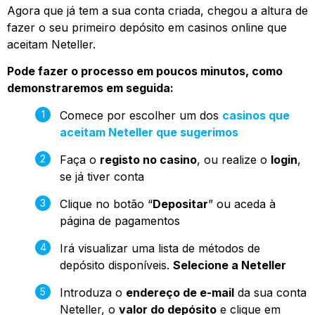
Agora que já tem a sua conta criada, chegou a altura de
fazer o seu primeiro depósito em casinos online que
aceitam Neteller.
Pode fazer o processo em poucos minutos, como
demonstraremos em seguida:
Comece por escolher um dos
casinos que
aceitam Neteller que sugerimos
Faça o
registo no casino
, ou realize o
login
,
se já tiver conta
Clique no botão “
Depositar
” ou aceda à
página de pagamentos
Irá visualizar uma lista de métodos de
depósito disponíveis.
Selecione a Neteller
Introduza o
endereço de e-mail
da sua conta
Neteller, o
valor do depósito
e clique em