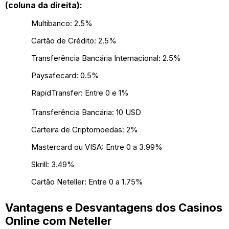
(coluna da direita):
Multibanco: 2.5%
Cartão de Crédito: 2.5%
Transferência Bancária Internacional: 2.5%
Paysafecard: 0.5%
RapidTransfer: Entre 0 e 1%
Transferência Bancária: 10 USD
Carteira de Criptomoedas: 2%
Mastercard ou VISA: Entre 0 a 3.99%
Skrill: 3.49%
Cartão Neteller: Entre 0 a 1.75%
Vantagens e Desvantagens dos Casinos
Online com Neteller