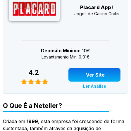
Placard App!
Jogos de Casino Grátis
Depósito Mínimo: 10€
Levantamento Mín: 0,01€
4.2
Ver Site
Ler Análise
O Que É a Neteller?
Criada em
1999
, esta empresa foi crescendo de forma
sustentada, também através da aquisição de